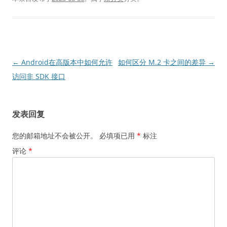
文
←
Android在高版本中如何允许
如何区分 M.2 卡之间的差异
→
章
访问非 SDK 接口
导
航
发表回复
您的邮箱地址不会被公开。
必填项已用
*
标注
评论
*