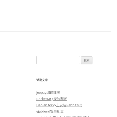
搜
索：
近期文章
jeepay编译部署
RocketMQ 安装配置
Debian forky上安装RabbitMQ
ejabberd安装配置