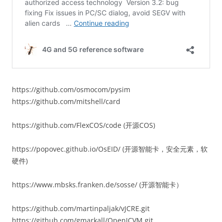
https://github.com/osmocom/pysim
https://github.com/mitshell/card
https://github.com/FlexCOS/code (开源COS)
https://popovec.github.io/OsEID/ (开源智能卡，安全元素，软
硬件)
https://www.mbsks.franken.de/sosse/ (开源智能卡）
https://github.com/martinpaljak/vJCRE.git
https://github.com/gmarkall/OpenJCVM.git