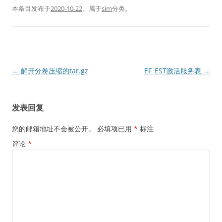
本条目发布于
2020-10-22
。属于
sim
分类。
文
←
解开分卷压缩的tar.gz
EF_EST激活服务表
→
章
导
发表回复
航
您的邮箱地址不会被公开。
必填项已用
*
标注
评论
*