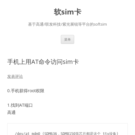
软sim卡
基于高通/联发科技/紫光展锐等平台的softsim
跳
菜单
至
正
文
手机上用AT命令访问sim卡
发表评论
0.手机获得root权限
1.找到AT端口
高通
/dev/at_mdm0 (SDM636，SDM8150等芯片都是这个 tty设备)
