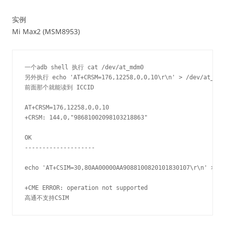
实例
Mi Max2 (MSM8953)
一个adb shell 执行 cat /dev/at_mdm0    

另外执行 echo 'AT+CRSM=176,12258,0,0,10\r\n' > /dev/at_mdm0
前面那个就能读到 ICCID

AT+CRSM=176,12258,0,0,10

+CRSM: 144,0,"98681002098103218863"

OK

--------------------

echo 'AT+CSIM=30,80AA00000AA9088100820101830107\r\n' > /d
+CME ERROR: operation not supported
