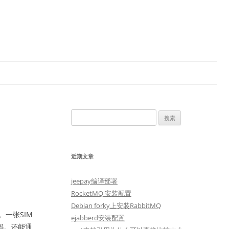
搜
索：
近期文章
jeepay编译部署
RocketMQ 安装配置
Debian forky上安装RabbitMQ
一张SIM
ejabberd安装配置
码。还能通