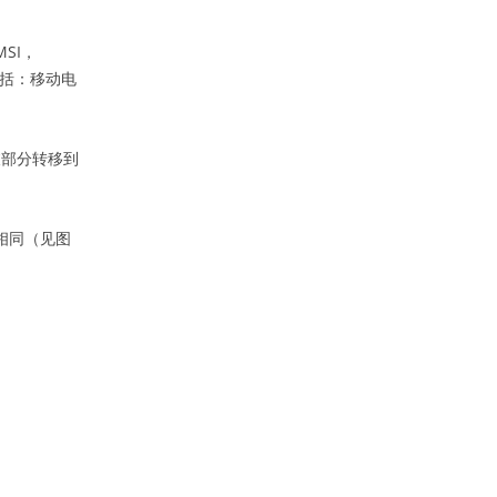
MSI，
（包括：移动电
被部分转移到
持相同（见图