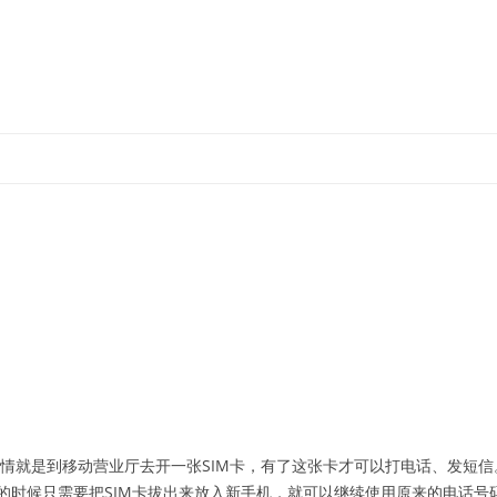
跳
至
正
文
情就是到移动营业厅去开一张SIM卡，有了这张卡才可以打电话、发短信。
的时候只需要把SIM卡拔出来放入新手机，就可以继续使用原来的电话号