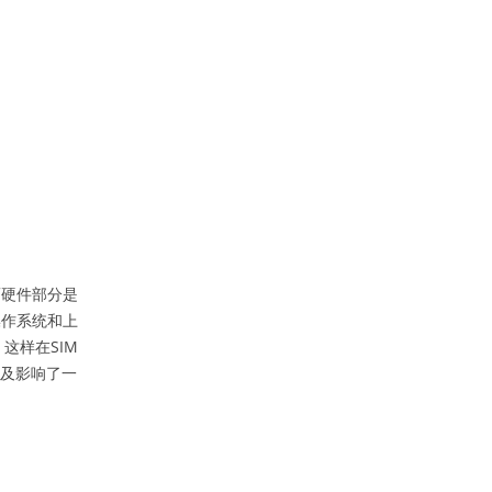
而硬件部分是
操作系统和上
。这样在SIM
以及影响了一