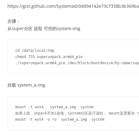
https://gist.github.com/Systemad/0dd94142e73c7338b3b369b
步骤：
从super分区 提取 可些的system.img
cd /data/local/tmp

chmod 755 superunpack.arm64_pie

挂载 system_a.img
mount -t ext4   system_a.img  system

如果上面，unpack不加1选项，system分区是只读的， mount是需要加 r