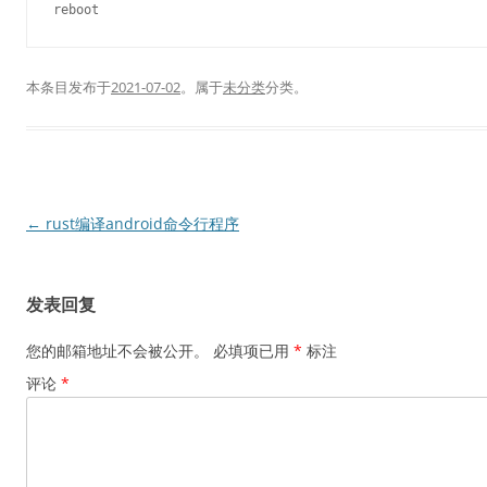
本条目发布于
2021-07-02
。属于
未分类
分类。
文
←
rust编译android命令行程序
章
导
发表回复
航
您的邮箱地址不会被公开。
必填项已用
*
标注
评论
*