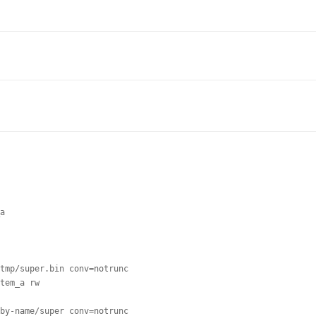
a

tmp/super.bin conv=notrunc

tem_a rw

by-name/super conv=notrunc
