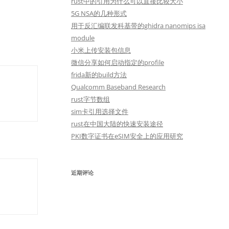
rust中的引用为什么可以直接比较大小
5G NSA的几种形式
用于反汇编联发科基带的ghidra nanomips isa
module
小米上传安装包信息
微信分享如何启动指定的profile
frida新的build方法
Qualcomm Baseband Research
rust字节数组
sim卡引用选择文件
rust在中国大陆的快速安装途径
PKI数字证书在eSIM安全上的应用研究
近期评论