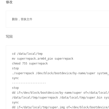
修改
写回
cd /data/local/tmp

mv superrepack.arm64_pie superrepack

chmod 755 superrepack

stop

./superrepack /dev/block/bootdevice/by-name/super system_
sync

--------------------

stop

dd if=/dev/block/bootdevice/by-name/super of=/data/local/
/data/local/tmp/superrepack /data/local/tmp/super.bin sys
sync

dd if=/data/local/tmp/super.img of=/dev/block/bootdevice/