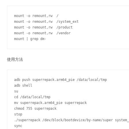
mount -o remount,rw  /

mount -o remount,rw  /system_ext

mount -o remount,rw  /product

mount -o remount,rw  /vendor

使用方法
adb push superrepack.arm64_pie /data/local/tmp

adb shell

su

cd /data/local/tmp

mv superrepack.arm64_pie superrepack

chmod 755 superrepack

stop

./superrepack /dev/block/bootdevice/by-name/super system_
sync
