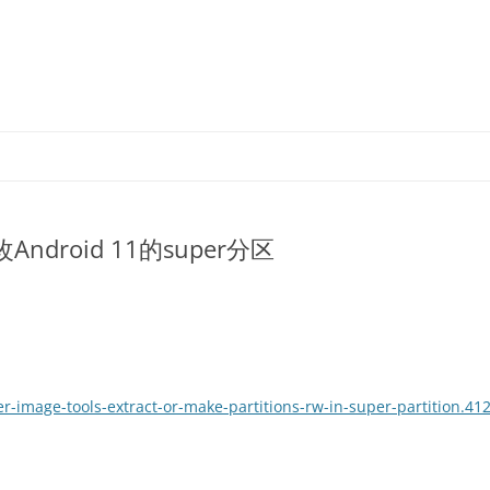
跳
至
正
文
Android 11的super分区
r-image-tools-extract-or-make-partitions-rw-in-super-partition.41