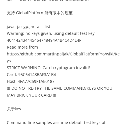
支持 GlobalPlatform所有版本的规范
java -jar gp.jar -acr-list
Warning: no keys given, using default test key
404142434445464748494A4B4C4D4E4F
Read more from
https://github.com/martinpaljak/GlobalPlatformPro/wiki/Ke
ys
STRICT WARNING: Card cryptogram invalid!
Card: 95C64148BAF3A1B4
Host: 4FA77C59F1AE0187
!!! DO NOT RE-TRY THE SAME COMMAND/KEYS OR YOU
MAY BRICK YOUR CARD !!!
关于key
Command line samples assume default test keys of