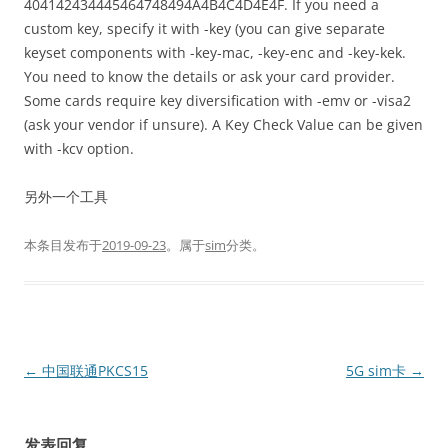
404142434445464748494A4B4C4D4E4F. If you need a
custom key, specify it with -key (you can give separate
keyset components with -key-mac, -key-enc and -key-kek.
You need to know the details or ask your card provider.
Some cards require key diversification with -emv or -visa2
(ask your vendor if unsure). A Key Check Value can be given
with -kcv option.
另外一个工具
本条目发布于
2019-09-23
。属于
sim
分类。
文
←
中国联通PKCS15
5G sim卡
→
章
导
发表回复