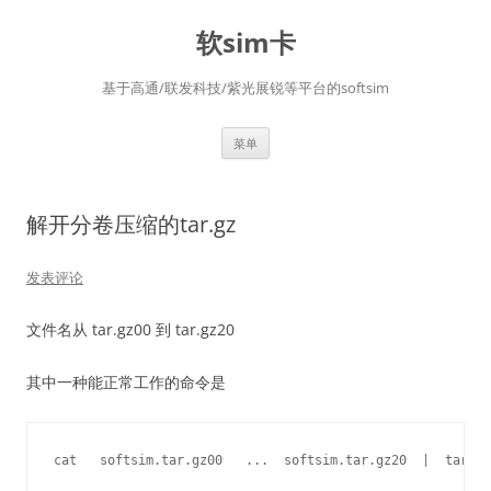
软sim卡
基于高通/联发科技/紫光展锐等平台的softsim
跳
菜单
至
正
文
解开分卷压缩的tar.gz
发表评论
文件名从 tar.gz00 到 tar.gz20
其中一种能正常工作的命令是
cat   softsim.tar.gz00   ...  softsim.tar.gz20  |  tar xv