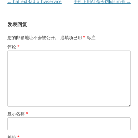
文
←
hal_extRadio_hwservice
手机上用AT命令访问sim卡
→
章
导
发表回复
航
您的邮箱地址不会被公开。
必填项已用
*
标注
评论
*
显示名称
*
邮箱
*