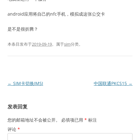
android应用将自己的nfc手机，模拟成这张公交卡
是不是很折腾？
本条目发布于
2019-09-19
。属于
sim
分类。
文
←
SIM卡切换IMSI
中国联通PKCS15
→
章
导
发表回复
航
您的邮箱地址不会被公开。
必填项已用
*
标注
评论
*