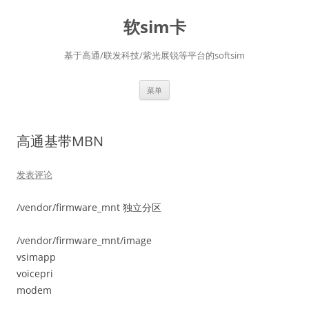
软sim卡
基于高通/联发科技/紫光展锐等平台的softsim
跳
菜单
至
正
文
高通基带MBN
发表评论
/vendor/firmware_mnt 独立分区
/vendor/firmware_mnt/image
vsimapp
voicepri
modem