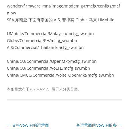
/vendor/firmware_mnt/image/modem_pr/mcfg/configs/mcf
g_sw
SEA 东南亚 下面有泰国的 AIS, 菲律宾 Globe, 马来 UMobile
UMobile/Commercial/Malaysia/mcfg_sw.mbn
Globe/Commercial/PH/mcfg_sw.mbn
AIS/Commercial/Thailand/mcfg_sw.mbn
China/CU/Commercial/OpenMkt/mcfg_sw.mbn
China/CU/Commercial/VoLTE/mcfg_sw.mbn
China/CMCC/Commercial/Volte_OpenMkt/mcfg_sw.mbn
本条目发布于
2023-02-17
。属于
未分类
分类。
文
←
支持VoWiFI的运营商
各运营商的VoWiFI服务
→