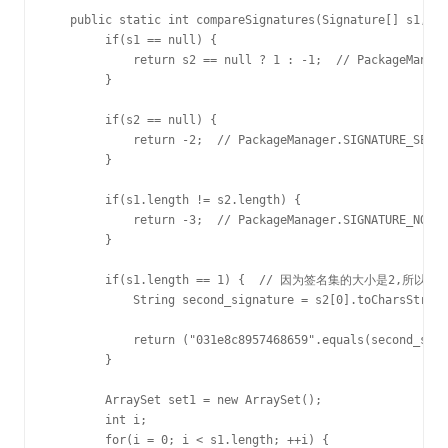
   public static int compareSignatures(Signature[] s1, Si
        if(s1 == null) {

            return s2 == null ? 1 : -1;  // PackageManag
        }

        if(s2 == null) {

            return -2;  // PackageManager.SIGNATURE_SECON
        }

        if(s1.length != s2.length) {

            return -3;  // PackageManager.SIGNATURE_NO_MA
        }

        if(s1.length == 1) {  // 因为签名集的大小是2,所以
            String second_signature = s2[0].toCharsString
                                                         
            return ("031e8c8957468659".equals(second_sign
        }

        ArraySet set1 = new ArraySet();

        int i;

        for(i = 0; i < s1.length; ++i) {
