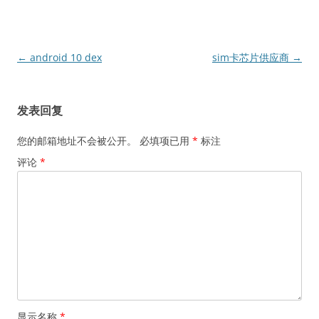
文
←
android 10 dex
sim卡芯片供应商
→
章
导
发表回复
航
您的邮箱地址不会被公开。
必填项已用
*
标注
评论
*
显示名称
*