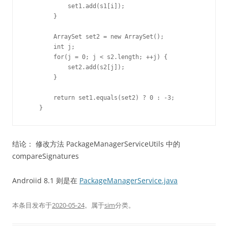
            set1.add(s1[i]);

        }

        ArraySet set2 = new ArraySet();

        int j;

        for(j = 0; j < s2.length; ++j) {

            set2.add(s2[j]);

        }

        return set1.equals(set2) ? 0 : -3;

结论： 修改方法 PackageManagerServiceUtils 中的
compareSignatures
Androiid 8.1 则是在
PackageManagerService.java
本条目发布于
2020-05-24
。属于
sim
分类。