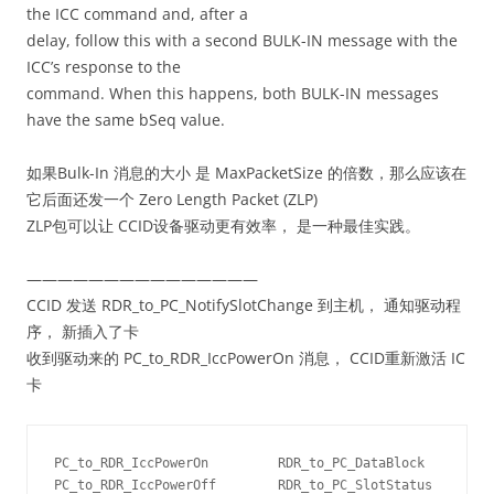
the ICC command and, after a
delay, follow this with a second BULK-IN message with the
ICC’s response to the
command. When this happens, both BULK-IN messages
have the same bSeq value.
如果Bulk-In 消息的大小 是 MaxPacketSize 的倍数，那么应该在
它后面还发一个 Zero Length Packet (ZLP)
ZLP包可以让 CCID设备驱动更有效率， 是一种最佳实践。
———————————————
CCID 发送 RDR_to_PC_NotifySlotChange 到主机， 通知驱动程
序， 新插入了卡
收到驱动来的 PC_to_RDR_IccPowerOn 消息， CCID重新激活 IC
卡
PC_to_RDR_IccPowerOn         RDR_to_PC_DataBlock

PC_to_RDR_IccPowerOff        RDR_to_PC_SlotStatus
