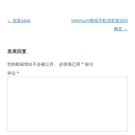
文
←
安装xapk
selenium模拟手机浏览器访问
章
网页
→
导
航
发表回复
您的邮箱地址不会被公开。
必填项已用
*
标注
评论
*