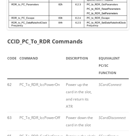
CCID_PC_To_RDR Commands
CODE
COMMAND
DESCRIPTION
EQUIVALENT
PC/SC
FUNCTION
PC_To_RDR_IccPowerOn
Power up the
SCardConnect
62
card in the slot,
and return its
ATR
PC_To_RDR_IccPowerOff
Power down the
SCardDisconnect
63
card in the slot