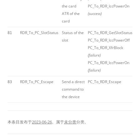
the card
PC_To_RDR_IccPowerOn
ATR of the
(success)
card
RDR_To_PC_SlotStatus
Status of the
PC_To_RDR_GetSlotStatus
81
slot
PC_To_RDR_IccPowerOff
PC_To_RDR_XfrBlock
(failure)
PC_To_RDR_IccPowerOn
(failure)
RDR_To_PC_Escape
Send a direct
PC_To_RDR_Escape
83
command to
the device
本条目发布于
2023-06-26
。属于
未分类
分类。