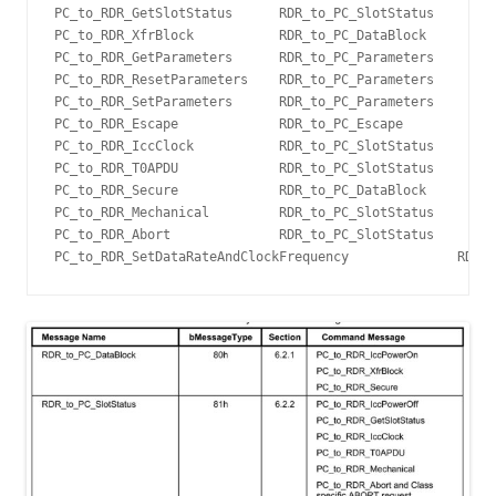
PC_to_RDR_GetSlotStatus      RDR_to_PC_SlotStatus

PC_to_RDR_XfrBlock           RDR_to_PC_DataBlock

PC_to_RDR_GetParameters      RDR_to_PC_Parameters

PC_to_RDR_ResetParameters    RDR_to_PC_Parameters

PC_to_RDR_SetParameters      RDR_to_PC_Parameters

PC_to_RDR_Escape             RDR_to_PC_Escape

PC_to_RDR_IccClock           RDR_to_PC_SlotStatus

PC_to_RDR_T0APDU             RDR_to_PC_SlotStatus

PC_to_RDR_Secure             RDR_to_PC_DataBlock

PC_to_RDR_Mechanical         RDR_to_PC_SlotStatus

PC_to_RDR_Abort              RDR_to_PC_SlotStatus
