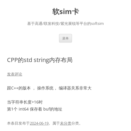
软sim卡
基于高通/联发科技/紫光展锐等平台的softsim
跳
菜单
至
正
文
CPP的std string内存布局
发表评论
跟C++的版本 ， 操作系统， 编译器关系非常大
当字符串长度>16时
第1个 int64 保存着 buf的地址
本条目发布于
2024-06-19
。属于
未分类
分类。