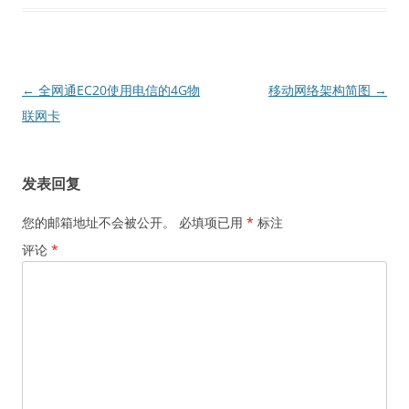
文
←
全网通EC20使用电信的4G物
移动网络架构简图
→
章
联网卡
导
航
发表回复
您的邮箱地址不会被公开。
必填项已用
*
标注
评论
*