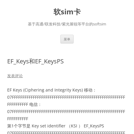
软sim卡
基于高通/联发科技/紫光展锐等平台的softsim
跳
菜单
至
正
文
EF_Keys和EF_KeysPS
发表评论
EF Keys (Ciphering and Integrity Keys) 移动：
07FFFFFFFFFFFFFFFFFFFFFFFFFFFFFFFFFFFFFFFFFFFFFFFFFFFFFF
FFFFFFFFFF 电信：
07FFFFFFFFFFFFFFFFFFFFFFFFFFFFFFFFFFFFFFFFFFFFFFFFFFFFFF
FFFFFFFFFF
第1个字节是 Key set identifier （KSI ） EF_KeysPS
07FFFFFFFFFFFFFFFFFFFFFFFFFFFFFFFFFFFFFFFFFFFFFFFFFFFFFF