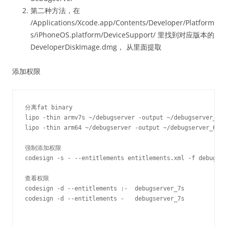
第二种方法，在
/Applications/Xcode.app/Contents/Developer/Platform
s/iPhoneOS.platform/DeviceSupport/ 里找到对应版本的
DeveloperDiskImage.dmg， 从里面提取
添加权限
分离fat binary

lipo -thin armv7s ~/debugserver -output ~/debugserver_7s

lipo -thin arm64 ~/debugserver -output ~/debugserver_6
强制添加权限

codesign -s - --entitlements entitlements.xml -f debugser
查看权限

codesign -d --entitlements :-  debugserver_7s

codesign -d --entitlements -   debugserver_7s
