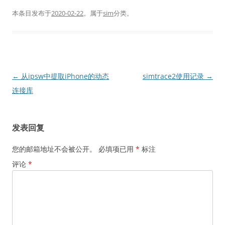
本条目发布于
2020-02-22
。属于
sim
分类。
文
←
从ipsw中提取iPhone的动态
simtrace2使用记录
→
章
连接库
导
航
发表回复
您的邮箱地址不会被公开。
必填项已用
*
标注
评论
*