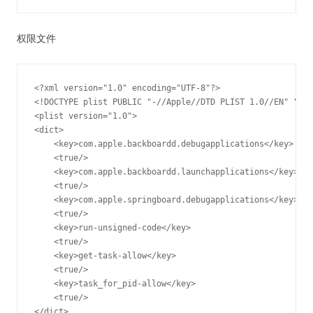
权限文件
<?xml version="1.0" encoding="UTF-8"?>

<!DOCTYPE plist PUBLIC "-//Apple//DTD PLIST 1.0//EN" "htt
<plist version="1.0">

<dict>

    <key>com.apple.backboardd.debugapplications</key>

    <true/>

    <key>com.apple.backboardd.launchapplications</key>

    <true/>

    <key>com.apple.springboard.debugapplications</key>

    <true/>

    <key>run-unsigned-code</key>

    <true/>

    <key>get-task-allow</key>

    <true/>

    <key>task_for_pid-allow</key>

    <true/>

</dict>
