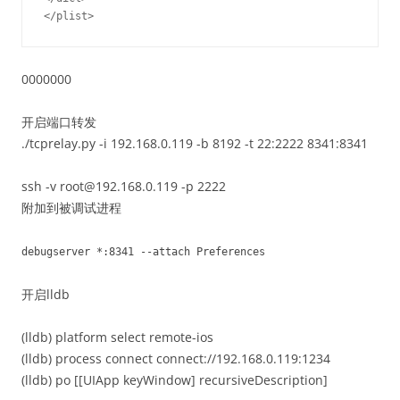
0000000
开启端口转发
./tcprelay.py -i 192.168.0.119 -b 8192 -t 22:2222 8341:8341
ssh -v root@192.168.0.119 -p 2222
附加到被调试进程
debugserver *:8341 --attach Preferences
开启lldb
(lldb) platform select remote-ios
(lldb) process connect connect://192.168.0.119:1234
(lldb) po [[UIApp keyWindow] recursiveDescription]