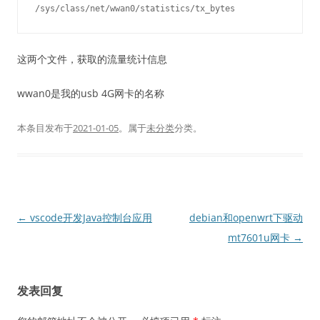
这两个文件，获取的流量统计信息
wwan0是我的usb 4G网卡的名称
本条目发布于
2021-01-05
。属于
未分类
分类。
文
←
vscode开发Java控制台应用
debian和openwrt下驱动
章
mt7601u网卡
→
导
航
发表回复