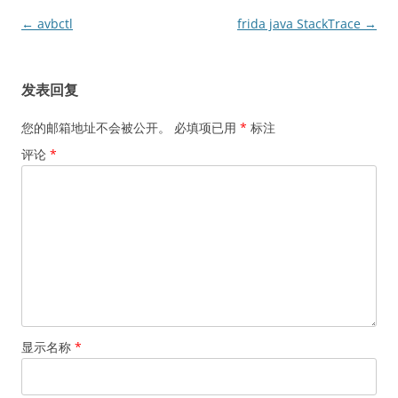
文
←
avbctl
frida java StackTrace
→
章
导
发表回复
航
您的邮箱地址不会被公开。
必填项已用
*
标注
评论
*
显示名称
*