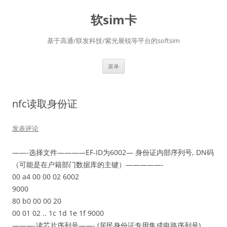
软sim卡
基于高通/联发科技/紫光展锐等平台的softsim
跳
菜单
至
正
文
nfc读取身份证
发表评论
——-选择文件————EF-ID为6002— 身份证内部序列号, DN码
（可能是在户籍部门数据库的主键）—————-
00 a4 00 00 02 6002
9000
80 b0 00 00 20
00 01 02 .. 1c 1d 1e 1f 9000
———-读芯片序列号——- (居民身份证专用集成电路序列号)