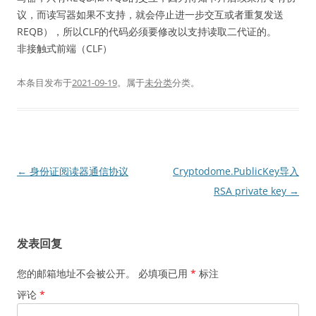
议，而读写器如果不支持，就会停止进一步交互或者重复发送
REQB），所以CLF的代码必须要修改以支持读取二代证的。
非接触式前端（CLF）
本条目发布于
2021-09-19
。属于
未分类
分类。
文
←
身份证阅读器通信协议
Cryptodome.PublicKey导入
章
RSA private key
→
导
航
发表回复
您的邮箱地址不会被公开。
必填项已用
*
标注
评论
*