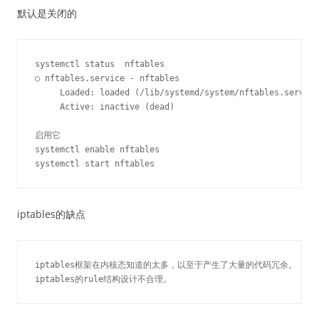
默认是关闭的
systemctl status  nftables

○ nftables.service - nftables

     Loaded: loaded (/lib/systemd/system/nftables.service
     Active: inactive (dead)

启用它

systemctl enable nftables

iptables的缺点
iptables框架在内核态知道的太多，以至于产生了大量的代码冗余。
