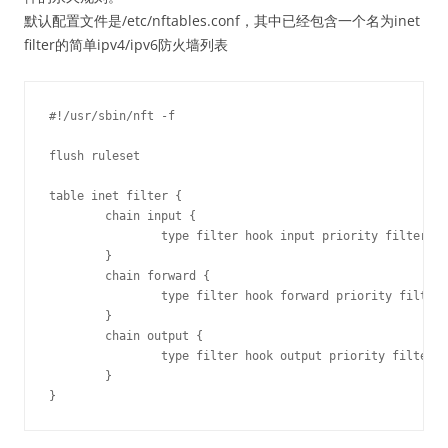
默认配置文件是/etc/nftables.conf，其中已经包含一个名为inet
filter的简单ipv4/ipv6防火墙列表
#!/usr/sbin/nft -f

flush ruleset

table inet filter {

	chain input {

		type filter hook input priority filter;

	}

	chain forward {

		type filter hook forward priority filter;

	}

	chain output {

		type filter hook output priority filter;

	}
