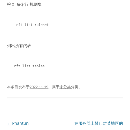
检查 命令行 规则集
列出所有的表
本条目发布于
2022-11-19
。属于
未分类
分类。
文
←
Phantun
在服务器上禁止对某地区的