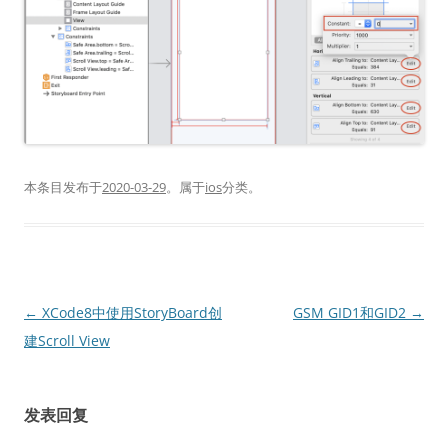
本条目发布于
2020-03-29
。属于
ios
分类。
文
←
XCode8中使用StoryBoard创
GSM GID1和GID2
→
章
建Scroll View
导
航
发表回复