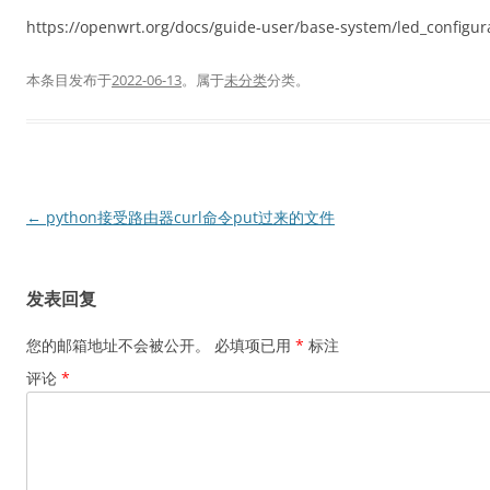
https://openwrt.org/docs/guide-user/base-system/led_configur
本条目发布于
2022-06-13
。属于
未分类
分类。
文
←
python接受路由器curl命令put过来的文件
章
导
发表回复
航
您的邮箱地址不会被公开。
必填项已用
*
标注
评论
*