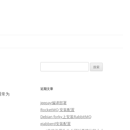
搜
索：
近期文章
通常为
jeepay编译部署
RocketMQ 安装配置
Debian forky上安装RabbitMQ
ejabberd安装配置