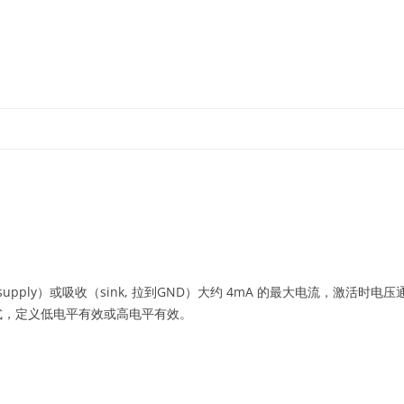
跳
至
正
文
pply）或吸收（sink, 拉到GND）大约 4mA 的最大电流，激活时电压
的方式，定义低电平有效或高电平有效。