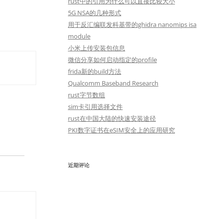
rust中的引用为什么可以直接比较大小
5G NSA的几种形式
用于反汇编联发科基带的ghidra nanomips isa
module
小米上传安装包信息
微信分享如何启动指定的profile
frida新的build方法
Qualcomm Baseband Research
rust字节数组
sim卡引用选择文件
rust在中国大陆的快速安装途径
PKI数字证书在eSIM安全上的应用研究
近期评论