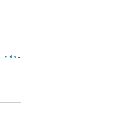
mbim
→