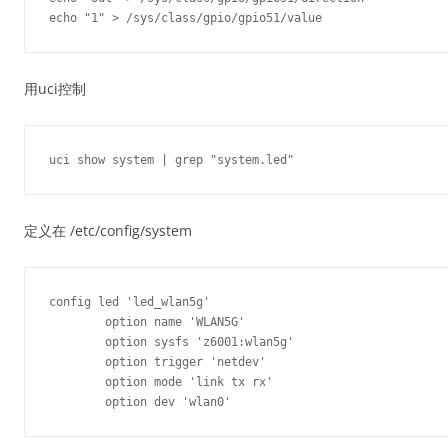
用uci控制
定义在 /etc/config/system
config led 'led_wlan5g'

	option name 'WLAN5G'

	option sysfs 'z6001:wlan5g'

	option trigger 'netdev'

	option mode 'link tx rx'
