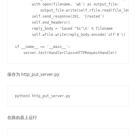
        with open(filename, 'wb') as output_file:

            output_file.write(self.rfile.read(file_length
        self.send_response(201, 'Created')

        self.end_headers()

        reply_body = 'Saved "%s"\n' % filename

        self.wfile.write(reply_body.encode('utf-8'))

if __name__ == '__main__':

保存为 http_put_server.py
在路由器上运行