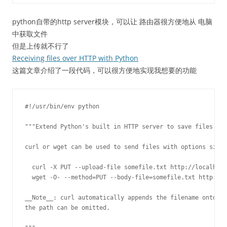
python自带的http server模块，可以让 路由器很方便地从 电脑
中获取文件
但是上传就不行了
Receiving files over HTTP with Python
这篇文章介绍了一段代码，可以很方便地实现我想要的功能
#!/usr/bin/env python

"""Extend Python's built in HTTP server to save files

curl or wget can be used to send files with options simil
  curl -X PUT --upload-file somefile.txt http://localhost
  wget -O- --method=PUT --body-file=somefile.txt http://l
__Note__: curl automatically appends the filename onto th
the path can be omitted.
