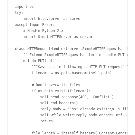
"""

import os

try:

    import http.server as server

except ImportError:

    # Handle Python 2.x

    import SimpleHTTPServer as server

class HTTPRequestHandler(server.SimpleHTTPRequestHandler)
    """Extend SimpleHTTPRequestHandler to handle PUT requ
    def do_PUT(self):

        """Save a file following a HTTP PUT request"""

        filename = os.path.basename(self.path)

        # Don't overwrite files

        if os.path.exists(filename):

            self.send_response(409, 'Conflict')

            self.end_headers()

            reply_body = '"%s" already exists\n' % filena
            self.wfile.write(reply_body.encode('utf-8'))

            return

        file_length = int(self.headers['Content-Length'])
