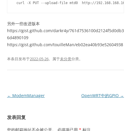
另外一些改进版本
https://gist.github.com/darkr4y/761d7536100d2124f5d0db3
6d4890109
https://gist.github.com/touilleMan/eb02ea40b93e52604938
本条目发布于
2022-05-26
。属于
未分类
分类。
文
←
ModemManager
OpenWRT中的GPIO
→
章
导
发表回复
航
您的邮箱地址不会被公开。
必填项已用
*
标注