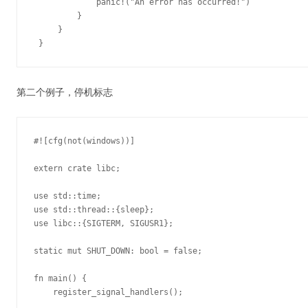
             panic!("An error has occurred!")

         }

     }

第二个例子，停机标志
#![cfg(not(windows))]

extern crate libc;

use std::time;

use std::thread::{sleep};

use libc::{SIGTERM, SIGUSR1};

static mut SHUT_DOWN: bool = false;

fn main() {

    register_signal_handlers();
