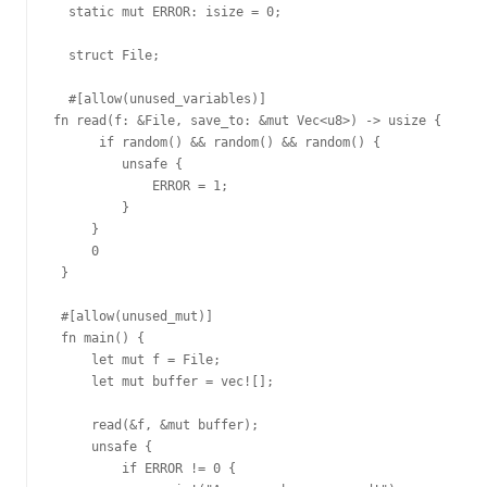
  static mut ERROR: isize = 0;

  struct File;

  #[allow(unused_variables)]

fn read(f: &File, save_to: &mut Vec<u8>) -> usize {

      if random() && random() && random() {

         unsafe {

             ERROR = 1;

         }

     }

     0

 }

 #[allow(unused_mut)]

 fn main() {

     let mut f = File;

     let mut buffer = vec![];

     read(&f, &mut buffer);

     unsafe {

         if ERROR != 0 {
