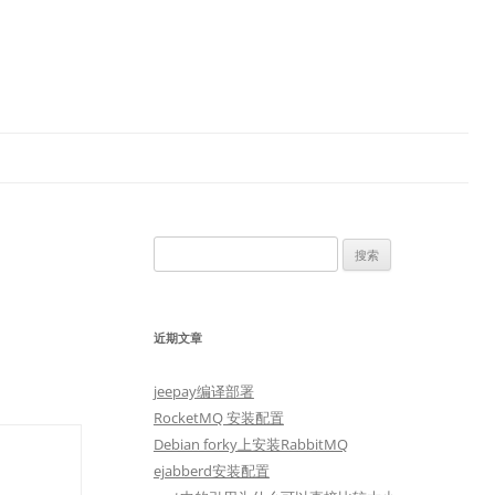
搜
索：
近期文章
jeepay编译部署
RocketMQ 安装配置
Debian forky上安装RabbitMQ
ejabberd安装配置