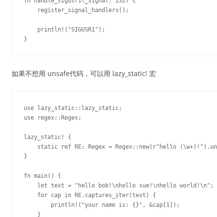
fn handle_sigusr1(_signal: i32) {

    register_signal_handlers();

    println!("SIGUSR1");

如果不想用 unsafe代码，可以用 lazy_static! 宏
use lazy_static::lazy_static; 

use regex::Regex; 

lazy_static! {

    static ref RE: Regex = Regex::new(r"hello (\w+)!").un
}

fn main() {

    let text = "hello bob!\nhello sue!\nhello world!\n";

    for cap in RE.captures_iter(text) {

        println!("your name is: {}", &cap[1]);

    }
