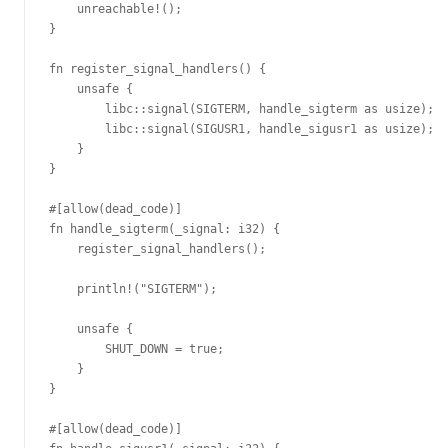
    unreachable!();

}

fn register_signal_handlers() {

    unsafe {

        libc::signal(SIGTERM, handle_sigterm as usize);

        libc::signal(SIGUSR1, handle_sigusr1 as usize);

    }

}

#[allow(dead_code)]

fn handle_sigterm(_signal: i32) {

    register_signal_handlers();

    println!("SIGTERM");

    unsafe {

        SHUT_DOWN = true;

    }

}

#[allow(dead_code)]
