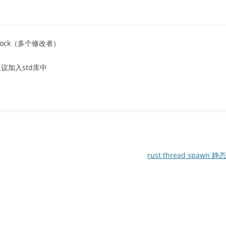
ock（多个修改者）
正在提议加入std库中
rust thread spawn