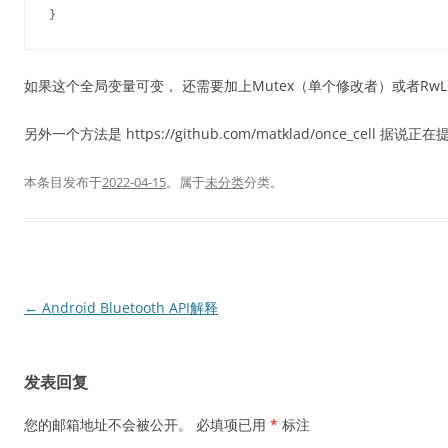
如果这个全局变量可变， 还需要加上Mutex（单个修改者）或者RwL
另外一个方法是 https://github.com/matklad/once_cell 据说
本条目发布于
2022-04-15
。属于
未分类
分类。
文
←
Android Bluetooth API解释
章
导
发表回复
航
您的邮箱地址不会被公开。
必填项已用
*
标注