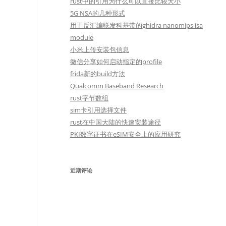
rust中的引用为什么可以直接比较大小
5G NSA的几种形式
用于反汇编联发科基带的ghidra nanomips isa
module
小米上传安装包信息
微信分享如何启动指定的profile
frida新的build方法
Qualcomm Baseband Research
rust字节数组
sim卡引用选择文件
rust在中国大陆的快速安装途径
PKI数字证书在eSIM安全上的应用研究
近期评论