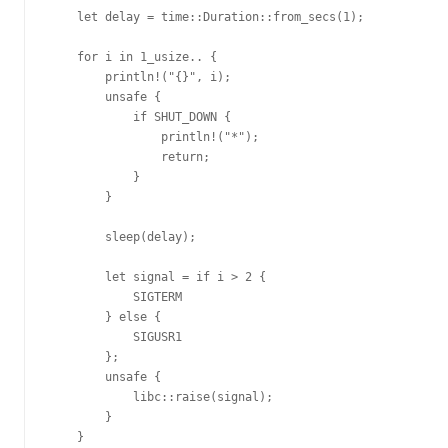
    let delay = time::Duration::from_secs(1);

    for i in 1_usize.. {

        println!("{}", i);

        unsafe {

            if SHUT_DOWN {

                println!("*");

                return;

            }

        }

        sleep(delay);

        let signal = if i > 2 {

            SIGTERM

        } else {

            SIGUSR1

        };

        unsafe {

            libc::raise(signal);

        }

    }
