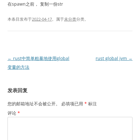
在spawn之前， 复制一份str
本条目发布于
2022-04-17
。属于
未分类
分类。
文
←
rust中简单粗暴地使用global
rust global jvm
→
章
变量的方法
导
航
发表回复
您的邮箱地址不会被公开。
必填项已用
*
标注
评论
*