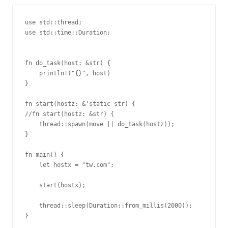
use std::thread;

use std::time::Duration;

fn do_task(host: &str) {

    println!("{}", host)

}

fn start(hostz: &'static str) {

//fn start(hostz: &str) {

    thread::spawn(move || do_task(hostz));

}

fn main() {

    let hostx = "tw.com";

    start(hostx);

    thread::sleep(Duration::from_millis(2000));

}
