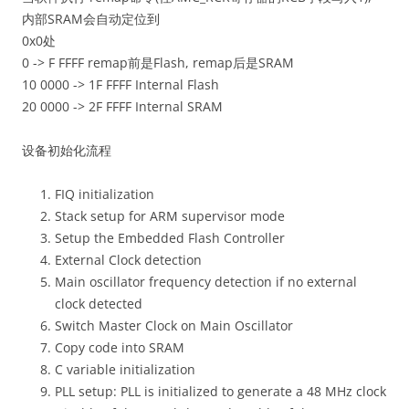
内部SRAM会自动定位到
0x0处
0 -> F FFFF remap前是Flash, remap后是SRAM
10 0000 -> 1F FFFF Internal Flash
20 0000 -> 2F FFFF Internal SRAM
设备初始化流程
FIQ initialization
Stack setup for ARM supervisor mode
Setup the Embedded Flash Controller
External Clock detection
Main oscillator frequency detection if no external
clock detected
Switch Master Clock on Main Oscillator
Copy code into SRAM
C variable initialization
PLL setup: PLL is initialized to generate a 48 MHz clock