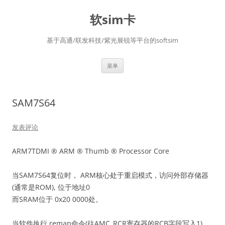
软sim卡
基于高通/联发科技/紫光展锐等平台的softsim
跳
菜单
至
正
文
SAM7S64
发表评论
ARM7TDMI ® ARM ® Thumb ® Processor Core
当SAM7S64复位时， ARM核心处于重启模式，访问外部存储器
(通常是ROM), 位于地址0
而SRAM位于 0x20 0000处。
当软件执行 remap命令(往AMC_RCR寄存器的RCB字段写入1),