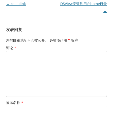
文
←
keil ulink
DSView安装到用户home目录
章
→
导
航
发表回复
您的邮箱地址不会被公开。
必填项已用
*
标注
评论
*
显示名称
*