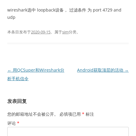
wireshark选中 loopback设备， 过滤条件 为 port 4729 and
udp
本条目发布于
2020-09-15
。属于
sim
分类。
文
←
用QCSuper和Wireshark分
Android获取顶层的活动
→
章
析手机信令
导
航
发表回复
您的邮箱地址不会被公开。
必填项已用
*
标注
评论
*