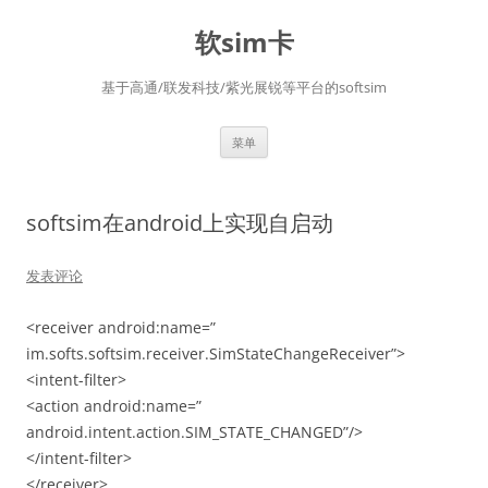
软sim卡
基于高通/联发科技/紫光展锐等平台的softsim
跳
菜单
至
正
文
softsim在android上实现自启动
发表评论
<receiver android:name=”
im.softs.softsim.receiver.SimStateChangeReceiver”>
<intent-filter>
<action android:name=”
android.intent.action.SIM_STATE_CHANGED”/>
</intent-filter>
</receiver>