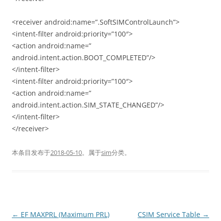
<receiver android:name=”.SoftSIMControlLaunch”>
<intent-filter android:priority=”100″>
<action android:name=”
android.intent.action.BOOT_COMPLETED”/>
</intent-filter>
<intent-filter android:priority=”100″>
<action android:name=”
android.intent.action.SIM_STATE_CHANGED”/>
</intent-filter>
</receiver>
本条目发布于
2018-05-10
。属于
sim
分类。
文
←
EF MAXPRL (Maximum PRL)
CSIM Service Table
→