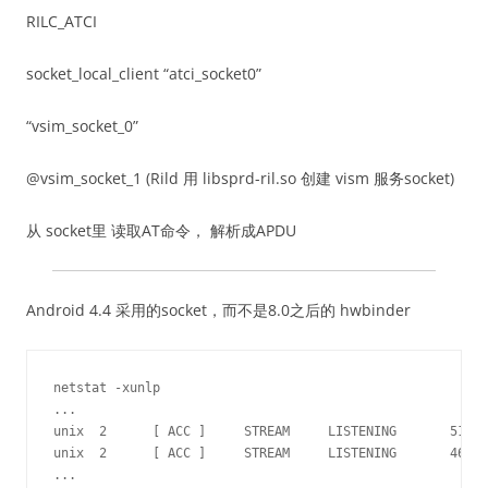
RILC_ATCI
socket_local_client “atci_socket0”
“vsim_socket_0”
@vsim_socket_1 (Rild 用 libsprd-ril.so 创建 vism 服务socket)
从 socket里 读取AT命令， 解析成APDU
Android 4.4 采用的socket，而不是8.0之后的 hwbinder
netstat -xunlp

...

unix  2      [ ACC ]     STREAM     LISTENING       5189 
unix  2      [ ACC ]     STREAM     LISTENING       4600 
...
