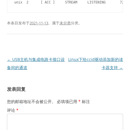
本条目发布于
2021-11-13
。属于
未分类
分类。
文
←
USB主机与集成电路卡接口设
Linux下给ccid驱动添加新的读
章
备间的通道
卡器支持
→
导
航
发表回复
您的邮箱地址不会被公开。
必填项已用
*
标注
评论
*