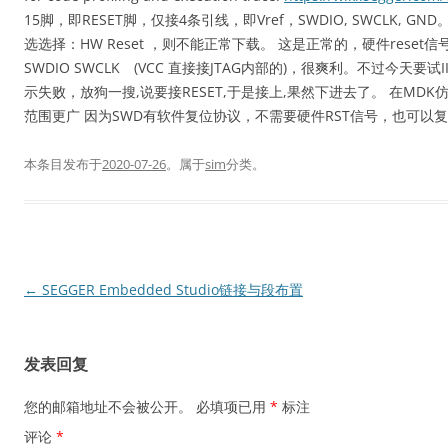
15脚，即RESET脚，仅接4条引线，即Vref，SWDIO, SWCLK, GN
选选择：HW Reset ，则不能正常下载。 这是正常的，硬件res
SWDIO SWCLK (VCC 直接接JTAG内部的)，很爽利。不过今天
示失败，放狗一搜,说要接RESET,于是接上,果然下进去了。 在MDK仿真
范围更广 因为SWD有软件复位协议，不需要硬件RST信号，也可以
本条目发布于
2020-07-26
。属于
sim
分类。
文
←
SEGGER Embedded Studio链接与段布置
章
导
发表回复
航
您的邮箱地址不会被公开。
必填项已用
*
标注
评论
*