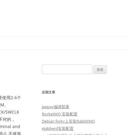
搜
索：
近期文章
使用2-6个
10M。
jeepay编译部署
K/SWCLK
RocketMQ 安装配置
是不对的，
Debian forky上安装RabbitMQ
inal and
ejabberd安装配置
那么 不接第