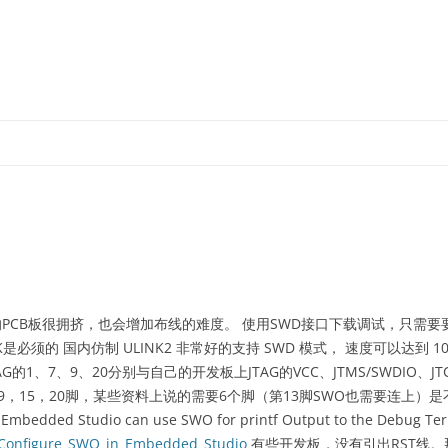
跳
至
正
文
小型的PCB板很拥挤，也会增加布线的难度。 使用SWD接口下载调试，只需要要
IO, SWCLK是必须的 国内仿制 ULINK2 非常好的支持 SWD 模式， 速度可以达到 
2将JTAG的1、7、9、20分别与自己的开发板上JTAG的VCC、JTMS/SWDIO、JTC
7，9，15，20脚，某些资料上说的需要6个脚（第13脚SWO也需要连上）
udio can use SWO for printf Output to the Debug Term
m/Configure_SWO_in_Embedded_Studio
有些开发板，没有引出RST线。