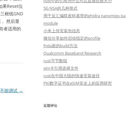
rust中的引用为什么可以直接比较大小
如果Reset位
5G NSA的几种形式
接三根线GND
用于反汇编联发科基带的ghidra nanomips isa
完， 然后显
module
，前者适用的
小米上传安装包信息
微信分享如何启动指定的profile
frida新的build方法
Qualcomm Baseband Research
rust字节数组
sim卡引用选择文件
rust在中国大陆的快速安装途径
PKI数字证书在eSIM安全上的应用研究
用而不能调试
→
近期评论