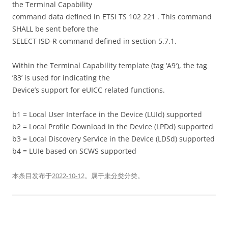
the Terminal Capability
command data defined in ETSI TS 102 221 . This command
SHALL be sent before the
SELECT ISD-R command defined in section 5.7.1.
Within the Terminal Capability template (tag ‘A9′), the tag
’83’ is used for indicating the
Device’s support for eUICC related functions.
b1 = Local User Interface in the Device (LUId) supported
b2 = Local Profile Download in the Device (LPDd) supported
b3 = Local Discovery Service in the Device (LDSd) supported
b4 = LUIe based on SCWS supported
本条目发布于
2022-10-12
。属于
未分类
分类。