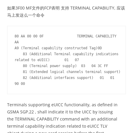
如果3F00 MF文件的FCP表明 支持 TERMINAL CAPABILITY, 应该
马上发这么一个命令
80 AA 00 00 0F                TERMINAL CAPABILITY

AA 

A9 (Terminal capability constructed Tag)0D 

    83 (Additional Terminal capability indications

related to eUICC)       01   07 

    80 (Terminal power supply)  03   04 3C FF 

    81 (Extended logical channels terminal support)   00 

    82 (Additional interfaces support)   01   01 

Terminals supporting eUICC functionality, as defined in
GSMA SGP.22 , shall indicate it to the UICC by issuing
the TERMINAL CAPABILITY command with an additional
terminal capability indication related to eUICC TLV