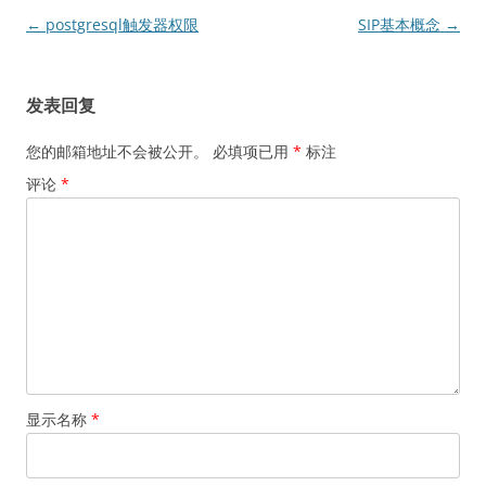
文
←
postgresql触发器权限
SIP基本概念
→
章
导
发表回复
航
您的邮箱地址不会被公开。
必填项已用
*
标注
评论
*
显示名称
*