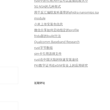
rust中的引用为什么可以直接比较大小
5G NSA的几种形式
用于反汇编联发科基带的ghidra nanomips isa
module
小米上传安装包信息
微信分享如何启动指定的profile
frida新的build方法
Qualcomm Baseband Research
rust字节数组
sim卡引用选择文件
rust在中国大陆的快速安装途径
PKI数字证书在eSIM安全上的应用研究
近期评论