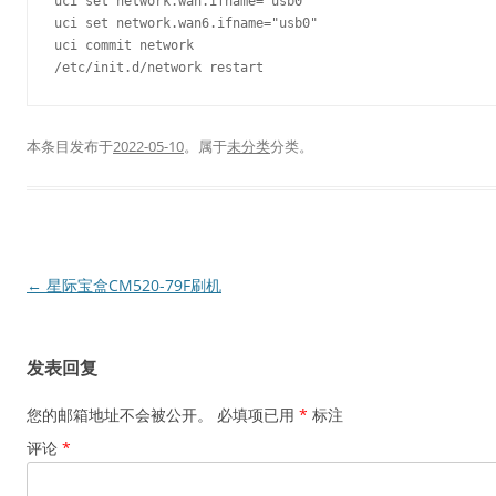
uci set network.wan.ifname="usb0"

uci set network.wan6.ifname="usb0"

uci commit network

本条目发布于
2022-05-10
。属于
未分类
分类。
文
←
星际宝盒CM520-79F刷机
章
导
发表回复
航
您的邮箱地址不会被公开。
必填项已用
*
标注
评论
*