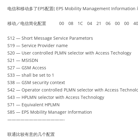
电信和移动多了EPS配置( EPS Mobility Management Information 和 C
移动／电信简化配置 00 08 1C 04 21 06 00 00 40
S12 — Short Message Service Parametors
S19 — Service Provider name
S20 — User controlled PLMN selector with Access Techology
S21 — MSISDN
S27 — GSM Access
S33 — shall be set to 1
S38 — GSM security context
S42 — Operator controlled PLMN selector with Access Technol
S43 — HPLMN selector with Access Technology
S71 — Equivalent HPLMN
S85 — EPS Mobility Manager Information
—————————————-
联通比较有意的几个配置