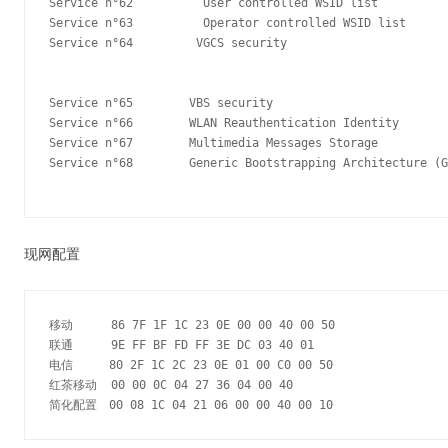
Service n°62          User controlled WSID list

Service n°63          Operator controlled WSID list

Service n°64         VGCS security

Service n°65        VBS security

Service n°66        WLAN Reauthentication Identity

Service n°67        Multimedia Messages Storage

Service n°68        Generic Bootstrapping Architecture (G
现网配置
移动　　  86 7F 1F 1C 23 0E 00 00 40 00 50

联通　　  9E FF BF FD FF 3E DC 03 40 01

电信　　　80 2F 1C 2C 23 0E 01 00 C0 00 50

红茶移动  00 00 0C 04 27 36 04 00 40
