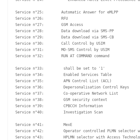
Service n°25:        Automatic Answer for eMLPP

Service n°26:        RFU

Service n°27:        GSM Access

Service n°28:        Data download via SMS-PP

Service n°29:        Data download via SMS-CB

Service n°30:        Call Control by USIM

Service n°31:        MO-SMS Control by USIM

Service n°32:        RUN AT COMMAND command

Service n°33:         shall be set to '1'

Service n°34:         Enabled Services Table

Service n°35:         APN Control List (ACL)

Service n°36:         Depersonalisation Control Keys

Service n°37:         Co-operative Network List

Service n°38:         GSM security context

Service n°39:         CPBCCH Information

Service n°40:         Investigation Scan

Service n°41:         MexE

Service n°42:         Operator controlled PLMN selector w
Service n°43:         HPLMN selector with Access Technolo