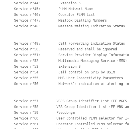
Service n°44:         Extension 5

Service n°45:         PLMN Network Name

Service n°46:         Operator PLMN List

Service n°47:         Mailbox Dialling Numbers

Service n°48:         Message Waiting Indication Status

Service n°49:         Call Forwarding Indication Status

Service n°50:         Reserved and shall be ignored

Service n°51:         Service Provider Display Informatio
Service n°52          Multimedia Messaging Service (MMS)

Service n°53          Extension 8

Service n°54          Call control on GPRS by USIM

Service n°55          MMS User Connectivity Parameters

Service n°56          Network's indication of alerting in
Service n°57         VGCS Group Identifier List (EF VGCS 
Service n°58         VBS Group Identifier List (EF VBS an
Service n°59         Pseudonym

Service n°60         User Controlled PLMN selector for I-
Service n°61         Operator Controlled PLMN selector fo