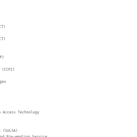
T)

T)

)

(CCP2)

es

Access Technology

(SoLSA)

nd Pre-emption Service
