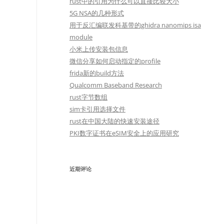
rust中的引用为什么可以直接比较大小
5G NSA的几种形式
用于反汇编联发科基带的ghidra nanomips isa
module
小米上传安装包信息
微信分享如何启动指定的profile
frida新的build方法
Qualcomm Baseband Research
rust字节数组
sim卡引用选择文件
rust在中国大陆的快速安装途径
PKI数字证书在eSIM安全上的应用研究
近期评论