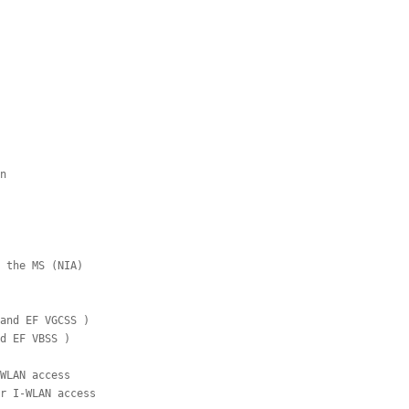
n

 the MS (NIA)

and EF VGCSS )

d EF VBSS )

WLAN access

r I-WLAN access
