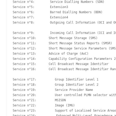
Service n°4:　　　　　Service Dialling Numbers (SDN)

Service n°5:　　　　　Extension3

Service n°6:　　　　　Barred Dialling Numbers (BDN)

Service n°7:　　　　　Extension4

Service n°8:　　　　　Outgoing Call Information (OCI and OC
Service n°9:　　　　　Incoming Call Information (ICI and IC
Service n°10:　　　　Short Message Storage (SMS)

Service n°11:　　　　Short Message Status Reports (SMSR)

Service n°12:　　　　Short Message Service Parameters (SMSP
Service n°13:　　　　Advice of Charge (AoC)

Service n°14:　　　　Capability Configuration Parameters 2 
Service n°15:　　　　Cell Broadcast Message Identifier

Service n°16:　　　　Cell Broadcast Message Identifier Rang
Service n°17:　　　　　　Group Identifier Level 1

Service n°18:　　　　　　Group Identifier Level 2

Service n°19:　　　　　　Service Provider Name

Service n°20:　　　　　　User controlled PLMN selector with 
Service n°21:　　　　　　MSISDN

Service n°22:　　　　　　Image (IMG)

Service n°23:　　　　　　Support of Localised Service Areas 
Service n°24:           Enhanced Multi-Level Precedence a