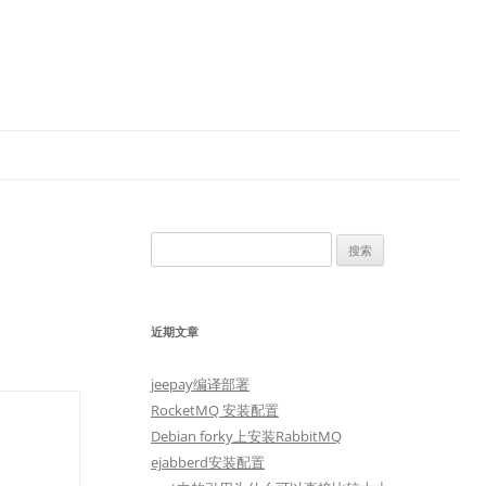
搜
索：
近期文章
jeepay编译部署
RocketMQ 安装配置
Debian forky上安装RabbitMQ
ejabberd安装配置