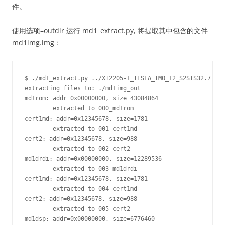
件。
使用选项–outdir 运行 md1_extract.py, 将提取其中包含的文件
md1img.img：
$ ./md1_extract.py ../XT2205-1_TESLA_TMO_12_S2STS32.71-11
extracting files to: ./md1img_out

md1rom: addr=0x00000000, size=43084864

        extracted to 000_md1rom

cert1md: addr=0x12345678, size=1781

        extracted to 001_cert1md

cert2: addr=0x12345678, size=988

        extracted to 002_cert2

md1drdi: addr=0x00000000, size=12289536

        extracted to 003_md1drdi

cert1md: addr=0x12345678, size=1781

        extracted to 004_cert1md

cert2: addr=0x12345678, size=988

        extracted to 005_cert2

md1dsp: addr=0x00000000, size=6776460
