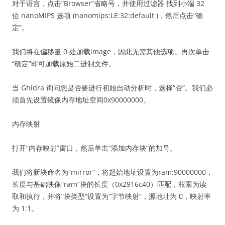
对于语言，点击“Browser”省略号，并使用过滤器 找到小端 32
位 nanoMIPS 选项 (nanomips:LE:32:default )，然后点击“确
定”。
我们将在偏移量 0 处加载image，因此无需其他选项。再次单击
“确定”即可加载原始二进制文件。
当 Ghidra 询问您是否要进行初始自动分析时，选择“否”。我们必
须首先设置镜像内存地址空间0x90000000。
内存映射
打开“内存映射”窗口，然后单击“添加内存块”的加号。
我们将新块命名为“mirror”，将起始地址设置为ram:90000000，
长度与基础映像“ram”块的长度（0x2916c40）匹配，权限为读
取和执行，并将“块类型”设置为“字节映射”，源地址为 0，映射率
为 1:1。