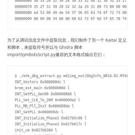
00000060 30 33 2e 32 34 2e 30 33 52 00 32 30 32 33 2f 30 
00000070 35 2f 31 39 20 32 32 3a 33 31 00 73 00 00 00 2b 
00000080 ed 53 00 49 4e 54 5f 56 65 63 74 6f 72 73 00 4c 
为了从调试信息文件中提取信息，我们制作了另一个 Kaitai 定义
和脚本，来提取符号并以与 Ghidra 脚本
ImportSymbolsScript.py兼容的文本格式输出它们：
$ ./mtk_dbg_extract.py md1img_out/DbgInfo_NR16.R2.MT6879.
INT_Vectors 0x0000084c l

brom_ext_main 0x00000860 l

INT_SetPLL_Gen98 0x00000866 l

PLL_Set_CLK_To_26M 0x000009a2 l

PLL_MD_Pll_Init 0x000009da l

INT_SetPLL 0x000009dc l

INT_Initialize_Phase1 0x027b5c80 l

INT_Initialize_Phase2 0x027b617c l

init_cm 0x027b6384 l
