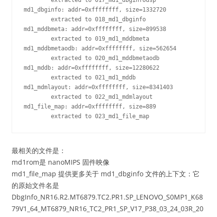
        extracted to 017_md1_dbginfodsp

md1_dbginfo: addr=0xffffffff, size=1332720

        extracted to 018_md1_dbginfo

md1_mddbmeta: addr=0xffffffff, size=899538

        extracted to 019_md1_mddbmeta

md1_mddbmetaodb: addr=0xffffffff, size=562654

        extracted to 020_md1_mddbmetaodb

md1_mddb: addr=0xffffffff, size=12280622

        extracted to 021_md1_mddb

md1_mdmlayout: addr=0xffffffff, size=8341403

        extracted to 022_md1_mdmlayout

md1_file_map: addr=0xffffffff, size=889

最相关的文件是：
md1rom是 nanoMIPS 固件映像
md1_file_map 提供更多关于 md1_dbginfo 文件的上下文：它
的原始文件名是
DbgInfo_NR16.R2.MT6879.TC2.PR1.SP_LENOVO_S0MP1_K68
79V1_64_MT6879_NR16_TC2_PR1_SP_V17_P38_03_24_03R_20