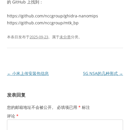
的 GitHub 上找到：
https://github.com/nccgroup/ghidra-nanomips
https://github.com/nccgroup/mtk_bp
本条目发布于
2025-09-23
。属于
未分类
分类。
文
←
小米上传安装包信息
5G NSA的几种形式
→
章
导
发表回复
航
您的邮箱地址不会被公开。
必填项已用
*
标注
评论
*