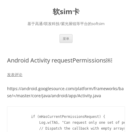
软sim卡
基于高通/联发科技/紫光展锐等平台的softsim
跳
菜单
至
正
文
Android Activity requestPermissions￼
发表评论
https://android.googlesource.com/platform/frameworks/ba
se/+/master/core/java/android/app/Activity.java
        if (mHasCurrentPermissionsRequest) {

            Log.w(TAG, "Can request only one set of permi
            // Dispatch the callback with empty arrays wh