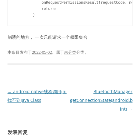
            onRequestPermissionsResult(requestCode, new S
            return;

崩溃的地方， 一次只能请求一个权限集合
本条目发布于
2022-05-02
。属于
未分类
分类。
文
←
android native线程调用jni
BluetoothManager
章
找不到Java Class
getConnectionState(android.blue
导
int)
→
航
发表回复