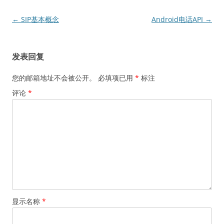
文
←
SIP基本概念
Android电话API
→
章
导
发表回复
航
您的邮箱地址不会被公开。
必填项已用
*
标注
评论
*
显示名称
*