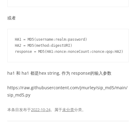
或者
HA1 = MD5(username:realm:password)

HA2 = MD5(method:digestURI)

ha1 和 ha1 都是hex string, 作为 response的输入参数
https://raw.githubusercontent.com/jmurley/sip_md5/main/
sip_md5.py
本条目发布于
2022-10-24
。属于
未分类
分类。