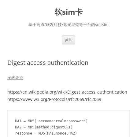
软sim卡
基于高通/联发科技/紫光展锐等平台的softsim
跳
菜单
至
正
文
Digest access authentication
发表评论
https://en.wikipedia.org/wiki/Digest_access_authentication
https://www.w3.org/Protocols/rfc2069/rfc2069
HA1 = MD5(username:realm:password)

HA2 = MD5(method:digestURI)
