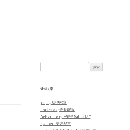
搜
索：
近期文章
jeepay编译部署
RocketMQ 安装配置
Debian forky上安装RabbitMQ
ejabberd安装配置