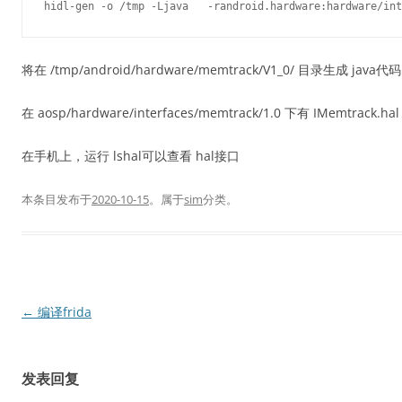
将在 /tmp/android/hardware/memtrack/V1_0/ 目录生成 java代码
在 aosp/hardware/interfaces/memtrack/1.0 下有 IMemtrack.h
在手机上，运行 lshal可以查看 hal接口
本条目发布于
2020-10-15
。属于
sim
分类。
文
←
编译frida
章
导
发表回复
航