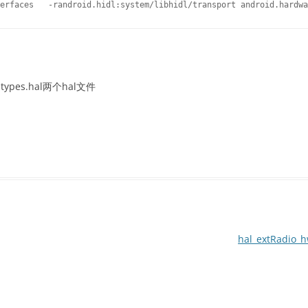
al types.hal两个hal文件
hal_extRadio_