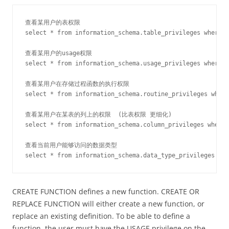
查看某用户的表权限

select * from information_schema.table_privileges where g
查看某用户的usage权限

select * from information_schema.usage_privileges where g
查看某用户在存储过程函数的执行权限

select * from information_schema.routine_privileges where
查看某用户在某表的列上的权限  (比表权限 更细化)

select * from information_schema.column_privileges where 
查看当前用户能够访问的数据类型

CREATE FUNCTION defines a new function. CREATE OR
REPLACE FUNCTION will either create a new function, or
replace an existing definition. To be able to define a
function, the user must have the USAGE privilege on the