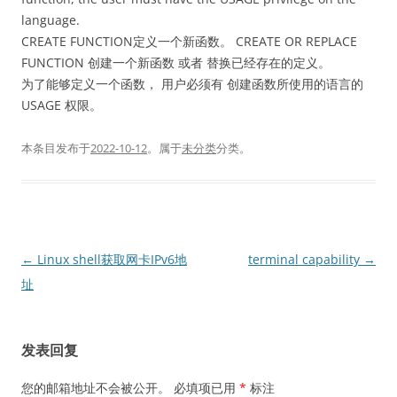
language.
CREATE FUNCTION定义一个新函数。 CREATE OR REPLACE
FUNCTION 创建一个新函数 或者 替换已经存在的定义。
为了能够定义一个函数， 用户必须有 创建函数所使用的语言的
USAGE 权限。
本条目发布于
2022-10-12
。属于
未分类
分类。
文
←
Linux shell获取网卡IPv6地
terminal capability
→
章
址
导
航
发表回复
您的邮箱地址不会被公开。
必填项已用
*
标注