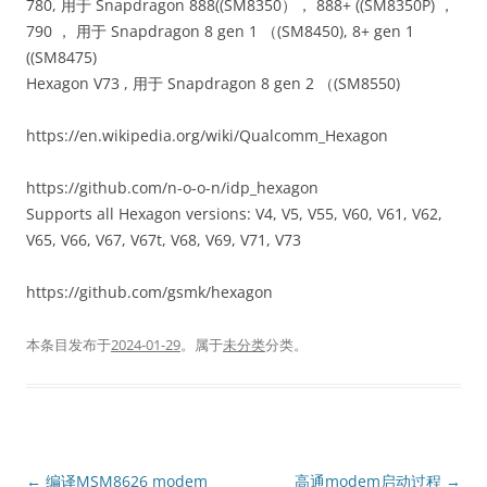
780, 用于 Snapdragon 888((SM8350）， 888+ ((SM8350P) ，
790 ， 用于 Snapdragon 8 gen 1 （(SM8450), 8+ gen 1
((SM8475)
Hexagon V73 , 用于 Snapdragon 8 gen 2 （(SM8550)
https://en.wikipedia.org/wiki/Qualcomm_Hexagon
https://github.com/n-o-o-n/idp_hexagon
Supports all Hexagon versions: V4, V5, V55, V60, V61, V62,
V65, V66, V67, V67t, V68, V69, V71, V73
https://github.com/gsmk/hexagon
本条目发布于
2024-01-29
。属于
未分类
分类。
文
←
编译MSM8626 modem
高通modem启动过程
→