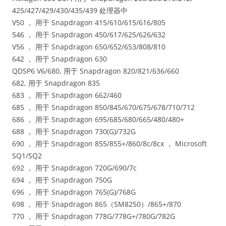
425/427/429/430/435/439 处理器中
V50 ， 用于 Snapdragon 415/610/615/616/805
546 ， 用于 Snapdragon 450/617/625/626/632
V56 ， 用于 Snapdragon 650/652/653/808/810
642 ， 用于 Snapdragon 630
QDSP6 V6/680, 用于 Snapdragon 820/821/636/660
682, 用于 Snapdragon 835
683 ， 用于 Snapdragon 662/460
685 ， 用于 Snapdragon 850/845/670/675/678/710/712
686 ， 用于 Snapdragon 695/685/680/665/480/480+
688 ， 用于 Snapdragon 730(G)/732G
690 ， 用于 Snapdragon 855/855+/860/8c/8cx ， Microsoft
SQ1/SQ2
692 ， 用于 Snapdragon 720G/690/7c
694 ， 用于 Snapdragon 750G
696 ， 用于 Snapdragon 765(G)/768G
698 ， 用于 Snapdragon 865（SM8250）/865+/870
770 ， 用于 Snapdragon 778G/778G+/780G/782G