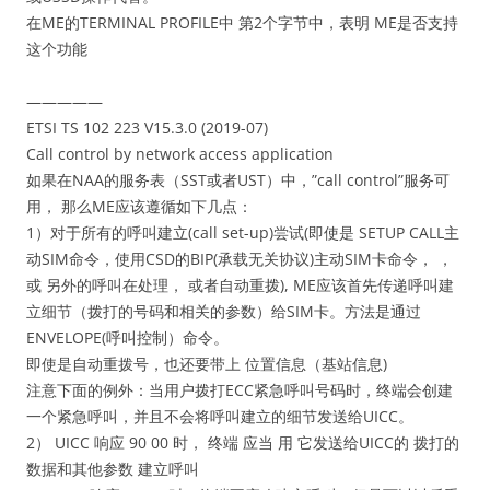
在ME的TERMINAL PROFILE中 第2个字节中，表明 ME是否支持
这个功能
—————
ETSI TS 102 223 V15.3.0 (2019-07)
Call control by network access application
如果在NAA的服务表（SST或者UST）中，”call control”服务可
用， 那么ME应该遵循如下几点：
1）对于所有的呼叫建立(call set-up)尝试(即使是 SETUP CALL主
动SIM命令，使用CSD的BIP(承载无关协议)主动SIM卡命令， ，
或 另外的呼叫在处理， 或者自动重拨), ME应该首先传递呼叫建
立细节（拨打的号码和相关的参数）给SIM卡。方法是通过
ENVELOPE(呼叫控制）命令。
即使是自动重拨号，也还要带上 位置信息（基站信息)
注意下面的例外：当用户拨打ECC紧急呼叫号码时，终端会创建
一个紧急呼叫，并且不会将呼叫建立的细节发送给UICC。
2） UICC 响应 90 00 时， 终端 应当 用 它发送给UICC的 拨打的
数据和其他参数 建立呼叫