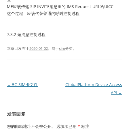
ME应该传递 SIP INVITE消息里的 IMS Request-URI 给UICC
这个过程，应该代替普通的呼叫控制过程
7.3.2 短消息控制过程
本条目发布于
2020-01-02
。属于
sim
分类。
文
←
5G SIM卡文件
GlobalPlatform Device Access
章
API
→
导
航
发表回复
您的邮箱地址不会被公开。
必填项已用
*
标注