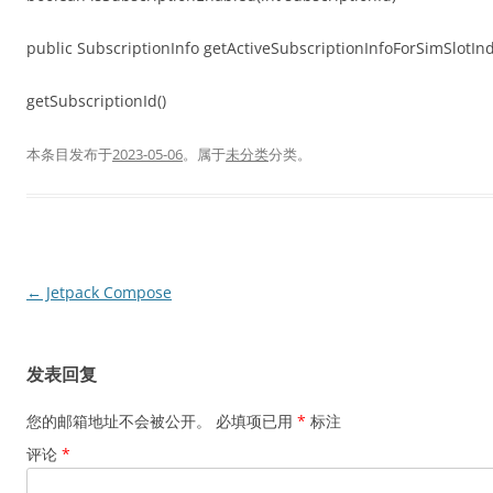
public SubscriptionInfo getActiveSubscriptionInfoForSimSlotInde
getSubscriptionId()
本条目发布于
2023-05-06
。属于
未分类
分类。
文
←
Jetpack Compose
章
导
发表回复
航
您的邮箱地址不会被公开。
必填项已用
*
标注
评论
*