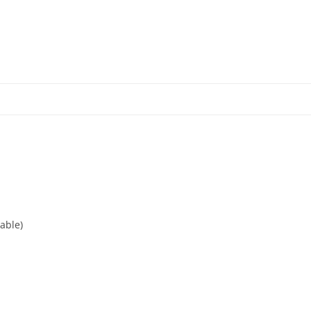
跳
至
正
文
able)