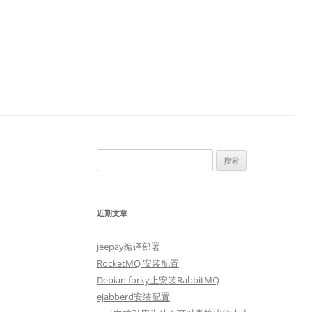
搜
索：
近期文章
jeepay编译部署
RocketMQ 安装配置
Debian forky上安装RabbitMQ
ejabberd安装配置