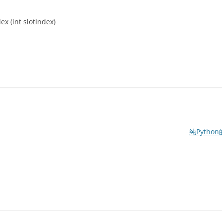
x (int slotIndex)
纯Python