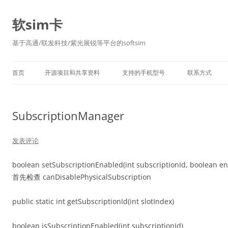
软sim卡
基于高通/联发科技/紫光展锐等平台的softsim
首页
开源项目和共享资料
支持的手机型号
联系方式
SubscriptionManager
发表评论
boolean setSubscriptionEnabled(int subscriptionId, boolean en
首先检查 canDisablePhysicalSubscription
public static int getSubscriptionId(int slotIndex)
boolean isSubscriptionEnabled(int subscriptionId)