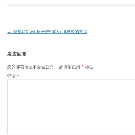
文
←
骁龙410 wifi棒子进9008 edl模式的方法
章
导
发表回复
航
您的邮箱地址不会被公开。
必填项已用
*
标注
评论
*