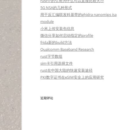
rust中的引用为什么可以直接比较大小
5G NSA的几种形式
用于反汇编联发科基带的ghidra nanomips isa
module
小米上传安装包信息
微信分享如何启动指定的profile
frida新的build方法
Qualcomm Baseband Research
rust字节数组
sim卡引用选择文件
rust在中国大陆的快速安装途径
PKI数字证书在eSIM安全上的应用研究
近期评论