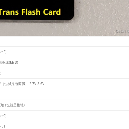
t 2)
据线(bit 3)
应
（也就是电源脚） 2.7V-3.6V
地 (也就是接地)
t 0)
t 1)