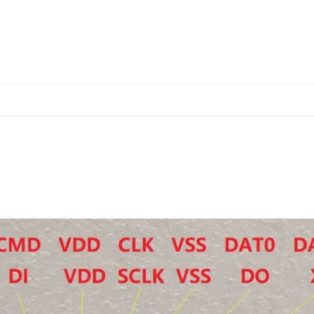
跳
至
正
文