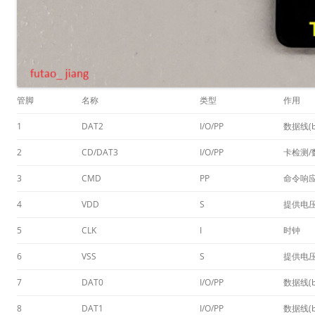
管脚
名称
类型
作用
1
DAT2
I/O/PP
数据线(bi
2
CD/DAT3
I/O/PP
卡检测/数
3
CMD
PP
命令响
4
VDD
S
提供电压
5
CLK
I
时钟
6
VSS
S
提供电压
7
DAT0
I/O/PP
数据线(bi
8
DAT1
I/O/PP
数据线(bi