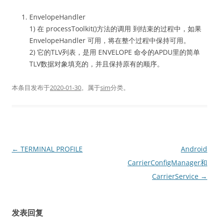
EnvelopeHandler
1) 在 processToolkit()方法的调用 到结束的过程中，如果
EnvelopeHandler 可用，将在整个过程中保持可用。
2) 它的TLV列表，是用 ENVELOPE 命令的APDU里的简单
TLV数据对象填充的，并且保持原有的顺序。
本条目发布于
2020-01-30
。属于
sim
分类。
文
←
TERMINAL PROFILE
Android
章
CarrierConfigManager和
导
CarrierService
→
航
发表回复